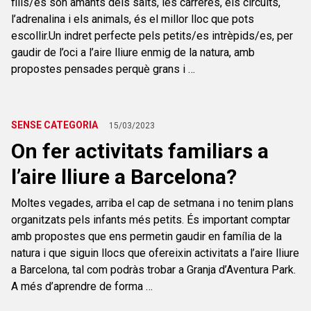
fills/es són amants dels salts, les carreres, els circuits,
l’adrenalina i els animals, és el millor lloc que pots
escollir.Un indret perfecte pels petits/es intrèpids/es, per
gaudir de l’oci a l’aire lliure enmig de la natura, amb
propostes pensades perquè grans i …
SENSE CATEGORIA
15/03/2023
On fer activitats familiars a
l’aire lliure a Barcelona?
Moltes vegades, arriba el cap de setmana i no tenim plans
organitzats pels infants més petits. És important comptar
amb propostes que ens permetin gaudir en família de la
natura i que siguin llocs que ofereixin activitats a l’aire lliure
a Barcelona, tal com podràs trobar a Granja d’Aventura Park.
A més d’aprendre de forma …