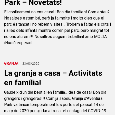
Park – Novetats!
El confinament no ens atura!! Bon dia famílies! Com esteu?
Nosaltres estem bé, però ja fa molts i molts dies que el
parc és tancat i no rebem visites… Trobem a faltar els crits i
rialles dels infants mentre corren pel parc, però malgrat tot
no ens aturem!!! Nosaltres seguim treballant amb MOLTA
il·lusió esperant …
GRANJA
23/03/2020
La granja a casa – Activitats
en família!
Gaudeix d’un dia bestial en família… des de casa! Bon dia
grangers i grangeres!!! Com ja sabeu, Granja d’Aventura
Park va tancar temporalment les portes el passat 14 de
març de 2020 per ajudar a frenar el contagi del COVID-19.