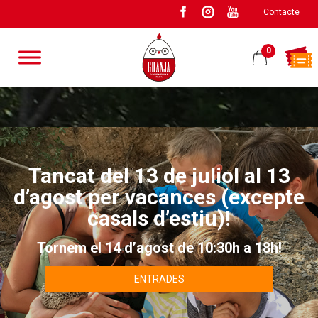
Contacte
0
Tancat del 13 de juliol al 13
d’agost per vacances (excepte
casals d’estiu)!
Tornem el 14 d’agost de 10:30h a 18h!
ENTRADES