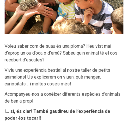
Voleu saber com de suau és una ploma? Heu vist mai
d’aprop un ou d’oca o d’emú? Sabeu quin animal té el cos
recobert d’escates?
Viviu una experiència bestial al nostre taller de petits
animalons! Us explicarem on viuen, què mengen,
curiositats… i moltes coses més!
Acompanyeu-nos a conèixer diferents espècies d’animals
de ben a prop!
I… sí, és clar! També gaudireu de l’experiència de
poder-los tocar!!