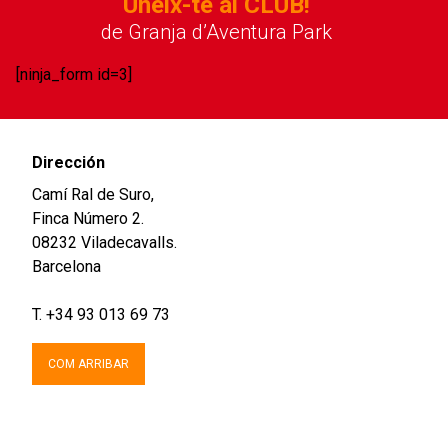
Uneix-te al CLUB!
de Granja d’Aventura Park
[ninja_form id=3]
Dirección
Camí Ral de Suro,
Finca Número 2.
08232 Viladecavalls.
Barcelona
T. +34 93 013 69 73
COM ARRIBAR