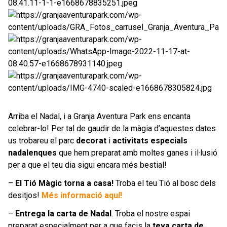
Arriba el Nadal, i a Granja Aventura Park ens encanta
celebrar-lo! Per tal de gaudir de la màgia d’aquestes dates
us trobareu el parc
decorat
i
activitats especials
nadalenques
que hem preparat amb moltes ganes i il·lusió
per a que el teu dia sigui encara més bestial!
–
El Tió Màgic torna a casa!
Troba el teu Tió al bosc dels
desitjos!
Més informació aquí!
–
Entrega la carta de Nadal
. Troba el nostre espai
preparat especialment per a que facis la
teva carta de