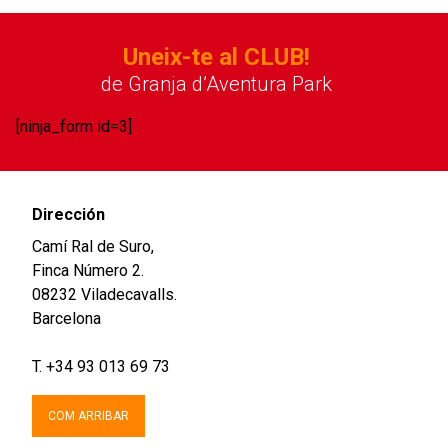
Uneix-te al CLUB!
de Granja d’Aventura Park
[ninja_form id=3]
Dirección
Camí Ral de Suro,
Finca Número 2.
08232 Viladecavalls.
Barcelona
T. +34 93 013 69 73
COM ARRIBAR