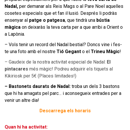
Nadal,
per demanar als Reis Mags o al Pare Noel aquelles
cosetes especials que et fan il·lusió. Després li podràs
ensenyar al
patge o patgesa
, que tindrà una
bústia
màgica
on deixaràs la teva carta per a que arribi a Orient o
a Lapònia.
– Vols tenir un record del Nadal bestial? Doncs vine i fes-
te una foto amb el nostre
Tió Gegant
o el
Trineu Màgic
!
– Gaudeix de la nostra activitat especial de Nadal:
El
pintacares
més màgic! Podreu adquirir els tiquets al
Kikiriosk per 5€ (Places limitades!)
– Bastonets daurats de Nadal:
troba un dels 3 bastons
que hi ha amagats pel parc… i aconsegueix entrades per a
venir un altre dia!
Descarrega els horaris
Quan hi ha activitat: