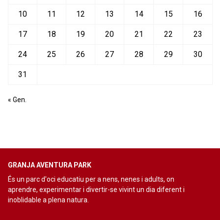
10
11
12
13
14
15
16
17
18
19
20
21
22
23
24
25
26
27
28
29
30
31
« Gen.
GRANJA AVENTURA PARK
És un parc d'oci educatiu per a nens, nenes i adults, on
aprendre, experimentar i divertir-se vivint un dia diferent i
inoblidable a plena natura.