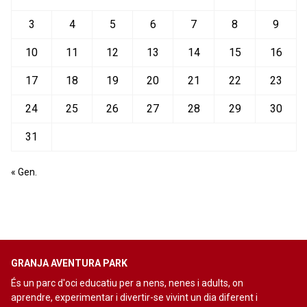
3
4
5
6
7
8
9
10
11
12
13
14
15
16
17
18
19
20
21
22
23
24
25
26
27
28
29
30
31
« Gen.
GRANJA AVENTURA PARK
És un parc d'oci educatiu per a nens, nenes i adults, on
aprendre, experimentar i divertir-se vivint un dia diferent i