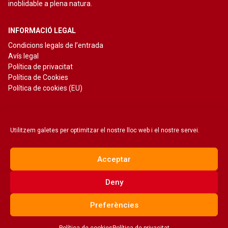
inoblidable a plena natura.
INFORMACIÓ LEGAL
Condicions legals de l’entrada
Avís legal
Política de privacitat
Política de Cookies
Política de cookies (EU)
CONTACTE
Camí Ral de Suro,
Utilitzem galetes per optimitzar el nostre lloc web i el nostre servei.
Finca Número 2.
08232 Viladecavalls.
Acceptar
Barcelona
Deny
Preferències