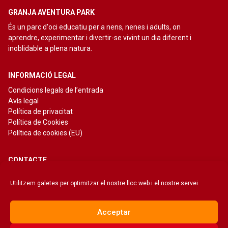
GRANJA AVENTURA PARK
És un parc d'oci educatiu per a nens, nenes i adults, on
aprendre, experimentar i divertir-se vivint un dia diferent i
inoblidable a plena natura.
INFORMACIÓ LEGAL
Condicions legals de l’entrada
Avís legal
Política de privacitat
Política de Cookies
Política de cookies (EU)
CONTACTE
Camí Ral de Suro,
Utilitzem galetes per optimitzar el nostre lloc web i el nostre servei.
Finca Número 2.
08232 Viladecavalls.
Barcelona
Acceptar