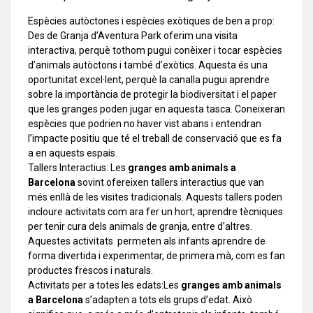
Espècies autòctones i espècies exòtiques de ben a prop:
Des de Granja d’Aventura Park oferim una visita
interactiva, perquè tothom pugui conèixer i tocar espècies
d’animals autòctons i també d’exòtics. Aquesta és una
oportunitat excel·lent, perquè la canalla pugui aprendre
sobre la importància de protegir la biodiversitat i el paper
que les granges poden jugar en aquesta tasca. Coneixeran
espècies que podrien no haver vist abans i entendran
l’impacte positiu que té el treball de conservació que es fa
a en aquests espais.
Tallers Interactius: Les
granges amb animals a
Barcelona
sovint ofereixen tallers interactius que van
més enllà de les visites tradicionals. Aquests tallers poden
incloure activitats com ara fer un hort, aprendre tècniques
per tenir cura dels animals de granja, entre d’altres.
Aquestes activitats permeten als infants aprendre de
forma divertida i experimentar, de primera mà, com es fan
productes frescos i naturals.
Activitats per a totes les edats:Les
granges amb animals
a Barcelona
s’adapten a tots els grups d’edat. Això