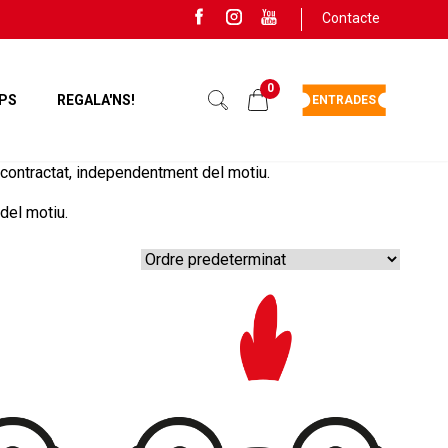
Contacte
0
PS
REGALA'NS!
ENTRADES
contractat, independentment del motiu.
del motiu.