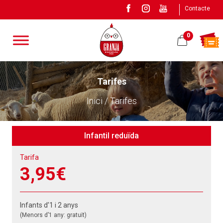
Contacte
0
Tarifes
Inici / Tarifes
Infantil reduïda
Tarifa
3,95€
Infants d’1 i 2 anys
(Menors d’1 any: gratuït)