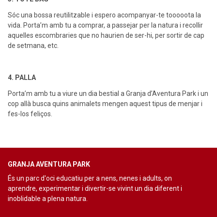
Sóc una bossa reutilitzable i espero acompanyar-te tooooota la
vida. Porta’m amb tu a comprar, a passejar per la natura i recollir
aquelles escombraries que no haurien de ser-hi, per sortir de cap
de setmana, etc.
4. PALLA
Porta’m amb tu a viure un dia bestial a Granja d’Aventura Park i un
cop allà busca quins animalets mengen aquest tipus de menjar i
fes-los feliços.
GRANJA AVENTURA PARK
És un parc d'oci educatiu per a nens, nenes i adults, on
aprendre, experimentar i divertir-se vivint un dia diferent i
inoblidable a plena natura.