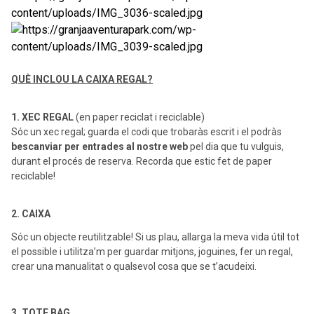
QUÈ INCLOU LA CAIXA REGAL?
1. XEC REGAL
(
en paper reciclat i reciclable)
Sóc un xec regal; guarda el codi que trobaràs escrit i el podràs
bescanviar per entrades al nostre web
pel dia que tu vulguis,
durant el procés de reserva. Recorda que estic fet de paper
reciclable!
2. CAIXA
Sóc un objecte reutilitzable! Si us plau, allarga la meva vida útil tot
el possible i utilitza’m per guardar mitjons, joguines, fer un regal,
crear una manualitat o qualsevol cosa que se t’acudeixi.
3. TOTE BAG